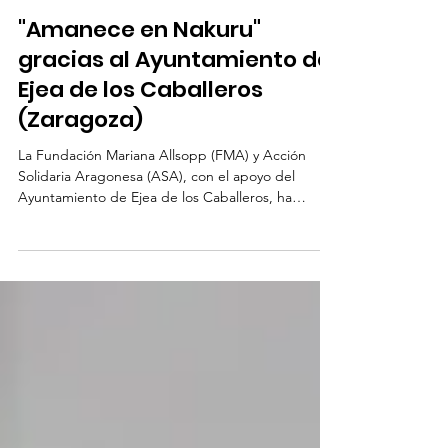
3 jul 2025
1 min de lectura
"Amanece en Nakuru"
gracias al Ayuntamiento de
Ejea de los Caballeros
(Zaragoza)
La Fundación Mariana Allsopp (FMA) y Acción
Solidaria Aragonesa (ASA), con el apoyo del
Ayuntamiento de Ejea de los Caballeros, ha
puesto en marcha el proyecto “Mi Futuro es Hoy:
Amanece en Nakuru” , una iniciativa de
cooperación internacional destinada a niños y
niñas en situación de calle en la ciudad de Nakuru
(Kenia). El proyecto busca cuidar y acompañar a
niños y niñas que viven en circunstancias muy
difíciles, garantizando su bienestar básico —