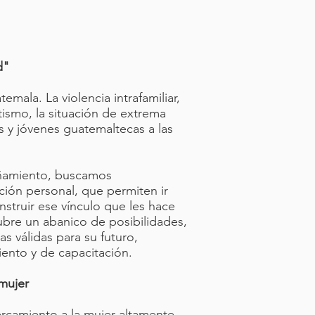
d"
mala. La violencia intrafamiliar,
tismo, la situación de extrema
 y jóvenes guatemaltecas a las
añamiento, buscamos
ción personal, que permiten ir
nstruir ese vínculo que les hace
ubre un abanico de posibilidades,
s válidas para su futuro,
ento y de capacitación.
mujer
ercamiento a la mujer altamente