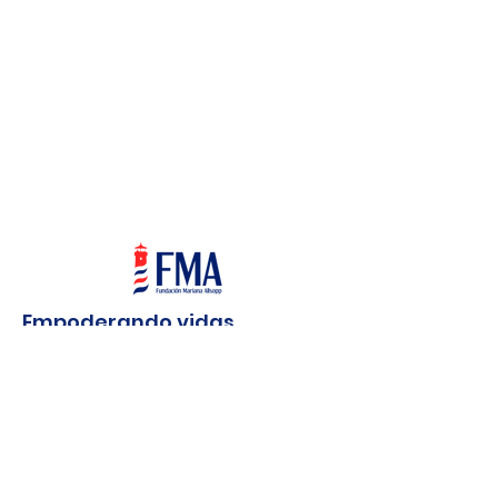
Empoderando vidas
Sumando resilientes, abriendo
horizontes a personas en situación de
vulnerabilidad y exclusión.
Email
:
info@fundacionmarianaallsopp.org