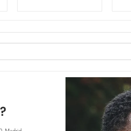
Fundación Mariana
Con
Allsopp y UNED presentan
Alls
la Guía de Buenas
Prácticas para la
Inserción Sociolaboral
?
0, Madrid.