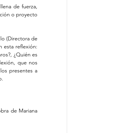
lena de fuerza, 
ción o proyecto 
o (Directora de 
esta reflexión: 
ros?, ¿Quién es 
lexión, que nos 
os presentes a 
o. 
bra de Mariana 