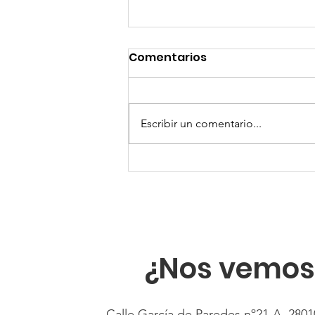
Comentarios
Escribir un comentario...
La Comunidad de Madrid
premia a la Fundación
Mariana Allsopp por su
trayectoria en la lucha
contra la violencia
¿Nos vemos
Calle García de Paredes nº21-A, 2801