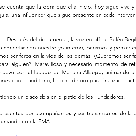
 cuenta que la obra que ella inició, hoy sigue viva y l
guía, una influencer que sigue presente en cada interven
Después del documental, la voz en off de Belén Berjill
 a conectar con nuestro yo interno, pararnos y pensar en 
os ser faros en la vida de los demás, ¿Queremos ser fa
 para alguien?. Maravilloso y necesario momento de ref
 nuevo con el legado de Mariana Allsopp, animando a l
ones con el auditorio, broche de oro para finalizar el act
iendo un piscolabis en el patio de los Fundadores. 
 presentes por acompañarnos y ser transmisores de la o
 sumando con la FMA. 