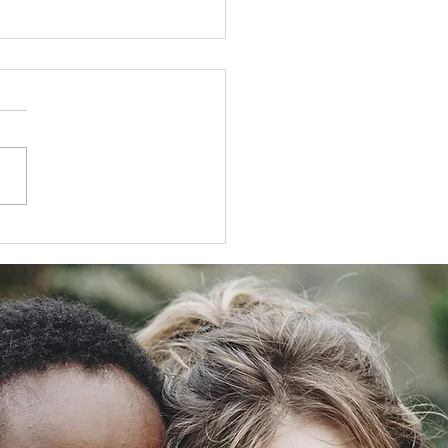
oce más a Mariana
opp