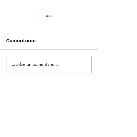
Comentarios
Llegamos a África
¡Super Resilie
Escribir un comentario...